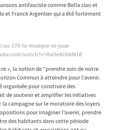
hansons antifasciste comme Bella ciao et
le et Franck Argentier qui a été fortement
t/au-170-la-musique-se-joue-
utube.com/watch?v=0w5eAOkkN18
être », la notion de “prendre soin de notre
orizon Commun à atteindre pour l’avenir.
té organisée pour construire des
ait de soutenir et amplifier les initiatives
er la campagne sur le moratoire des loyers
opositions pour imaginer l’avenir, prendre
 être des habitants dans cette période
, les habitants et associations ont pu