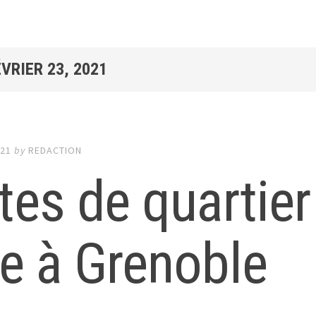
ÉVRIER 23, 2021
021
by
REDACTION
tes de quartier 
le à Grenoble