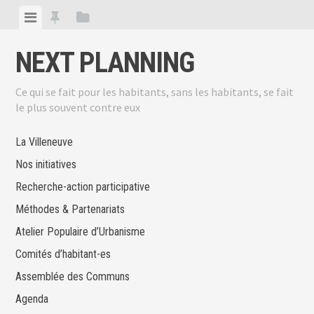
Skip
View
View
View
to
menu
featured
sidebar
content
NEXT PLANNING
posts
Ce qui se fait pour les habitants, sans les habitants, se fait
le plus souvent contre eux
La Villeneuve
Nos initiatives
Recherche-action participative
Méthodes & Partenariats
Atelier Populaire d’Urbanisme
Comités d’habitant-es
Assemblée des Communs
Agenda