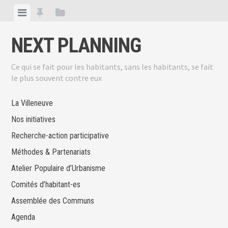
Skip
View
View
View
to
menu
featured
sidebar
content
NEXT PLANNING
posts
Ce qui se fait pour les habitants, sans les habitants, se fait
le plus souvent contre eux
La Villeneuve
Nos initiatives
Recherche-action participative
Méthodes & Partenariats
Atelier Populaire d’Urbanisme
Comités d’habitant-es
Assemblée des Communs
Agenda