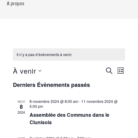
A propos
Il n’y a pas d’évènements à venir.
À venir
Reche
Navi
RECHERCHE
LISTE
Sélectionnez
de
Derniers Évènements passés
et
une
vues
date.
naviga
8 novembre 2024 @ 8:00 am
-
11 novembre 2024 @
NOV
Évè
8
5:00 pm
2024
de
Assemblée des Communs dans le
Clunisois
vues