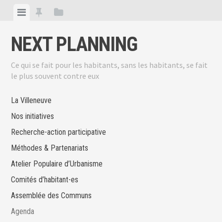
Skip
View
View
View
to
menu
featured
sidebar
content
NEXT PLANNING
posts
Ce qui se fait pour les habitants, sans les habitants, se fait
le plus souvent contre eux
La Villeneuve
Nos initiatives
Recherche-action participative
Méthodes & Partenariats
Atelier Populaire d’Urbanisme
Comités d’habitant-es
Assemblée des Communs
Agenda