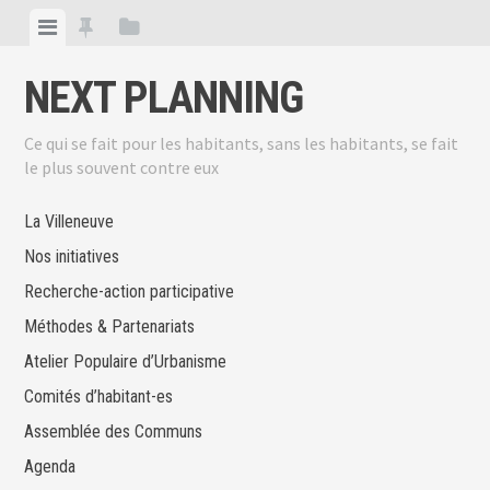
Skip
View
View
View
to
menu
featured
sidebar
content
NEXT PLANNING
posts
Ce qui se fait pour les habitants, sans les habitants, se fait
le plus souvent contre eux
La Villeneuve
Nos initiatives
Recherche-action participative
Méthodes & Partenariats
Atelier Populaire d’Urbanisme
Comités d’habitant-es
Assemblée des Communs
Agenda