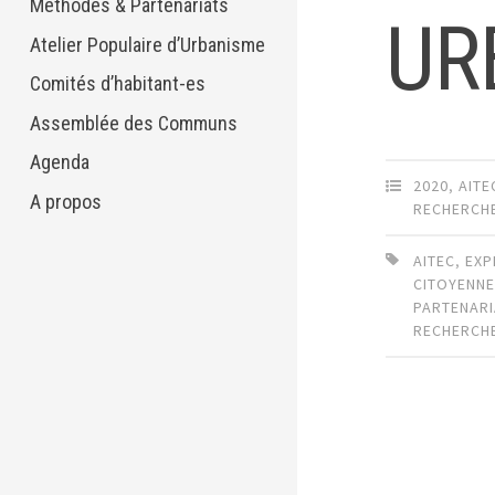
Méthodes & Partenariats
UR
Atelier Populaire d’Urbanisme
Comités d’habitant-es
Assemblée des Communs
Agenda
2020
,
AITE
A propos
RECHERCH
AITEC
,
EXP
CITOYENN
PARTENARI
RECHERCH