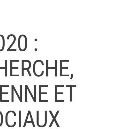
020 :
HERCHE,
YENNE ET
CIAUX