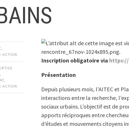
BAINS
C
,
E-ACTION
Inscription obligatoire via
https:/
ERTISE
Présentation
E
,
AT
,
E-ACTION
Depuis plusieurs mois, l’AITEC et Pla
interactions entre la recherche, l’e
sociaux urbains. L’objectif est de pr
apports réciproques entre chercheur
d’études et mouvements citoyens in