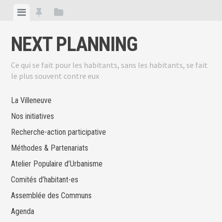
Skip
View
View
View
to
menu
featured
sidebar
content
NEXT PLANNING
posts
Ce qui se fait pour les habitants, sans les habitants, se fait
le plus souvent contre eux
La Villeneuve
Nos initiatives
Recherche-action participative
Méthodes & Partenariats
Atelier Populaire d’Urbanisme
Comités d’habitant-es
Assemblée des Communs
Agenda