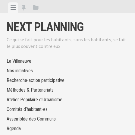
Skip
View
View
View
to
menu
featured
sidebar
content
NEXT PLANNING
posts
Ce qui se fait pour les habitants, sans les habitants, se fait
le plus souvent contre eux
La Villeneuve
Nos initiatives
Recherche-action participative
Méthodes & Partenariats
Atelier Populaire d’Urbanisme
Comités d’habitant-es
Assemblée des Communs
Agenda