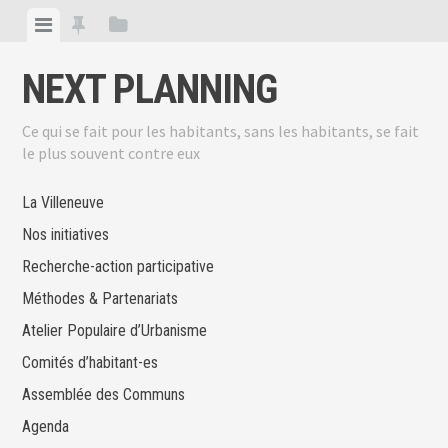
Skip
View
View
View
to
menu
featured
sidebar
content
NEXT PLANNING
posts
Ce qui se fait pour les habitants, sans les habitants, se fait
le plus souvent contre eux
La Villeneuve
Nos initiatives
Recherche-action participative
Méthodes & Partenariats
Atelier Populaire d’Urbanisme
Comités d’habitant-es
Assemblée des Communs
Agenda