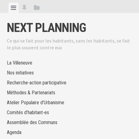
Skip
View
View
View
to
menu
featured
sidebar
content
NEXT PLANNING
posts
Ce qui se fait pour les habitants, sans les habitants, se fait
le plus souvent contre eux
La Villeneuve
Nos initiatives
Recherche-action participative
Méthodes & Partenariats
Atelier Populaire d’Urbanisme
Comités d’habitant-es
Assemblée des Communs
Agenda