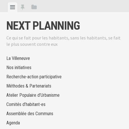
Skip
View
View
View
to
menu
featured
sidebar
content
NEXT PLANNING
posts
Ce qui se fait pour les habitants, sans les habitants, se fait
le plus souvent contre eux
La Villeneuve
Nos initiatives
Recherche-action participative
Méthodes & Partenariats
Atelier Populaire d’Urbanisme
Comités d’habitant-es
Assemblée des Communs
Agenda