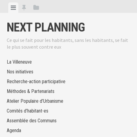
Skip
View
View
View
to
menu
featured
sidebar
content
NEXT PLANNING
posts
Ce qui se fait pour les habitants, sans les habitants, se fait
le plus souvent contre eux
La Villeneuve
Nos initiatives
Recherche-action participative
Méthodes & Partenariats
Atelier Populaire d’Urbanisme
Comités d’habitant-es
Assemblée des Communs
Agenda