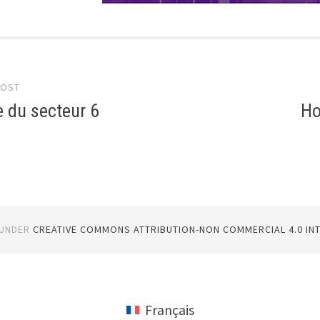
POST
gation
e du secteur 6
Ho
 UNDER
CREATIVE COMMONS ATTRIBUTION-NON COMMERCIAL 4.0 IN
Français