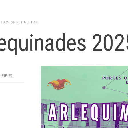
 2025
by
REDACTION
lequinades 202
IFIÉ(E)