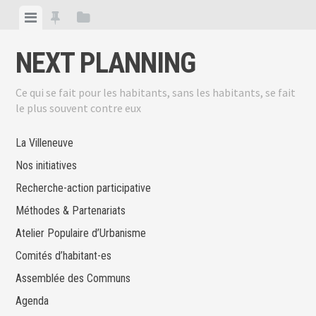
Skip
View
View
View
to
menu
featured
sidebar
content
NEXT PLANNING
posts
Ce qui se fait pour les habitants, sans les habitants, se fait
le plus souvent contre eux
La Villeneuve
Nos initiatives
Recherche-action participative
Méthodes & Partenariats
Atelier Populaire d’Urbanisme
Comités d’habitant-es
Assemblée des Communs
Agenda