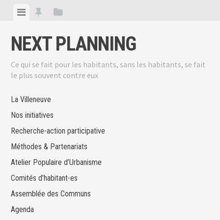
Skip
View
View
View
to
menu
featured
sidebar
content
NEXT PLANNING
posts
Ce qui se fait pour les habitants, sans les habitants, se fait
le plus souvent contre eux
La Villeneuve
Nos initiatives
Recherche-action participative
Méthodes & Partenariats
Atelier Populaire d’Urbanisme
Comités d’habitant-es
Assemblée des Communs
Agenda