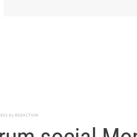
2023
by
REDACTION