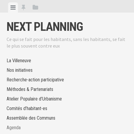
Skip
View
View
View
to
menu
featured
sidebar
content
NEXT PLANNING
posts
Ce qui se fait pour les habitants, sans les habitants, se fait
le plus souvent contre eux
La Villeneuve
Nos initiatives
Recherche-action participative
Méthodes & Partenariats
Atelier Populaire d’Urbanisme
Comités d’habitant-es
Assemblée des Communs
Agenda