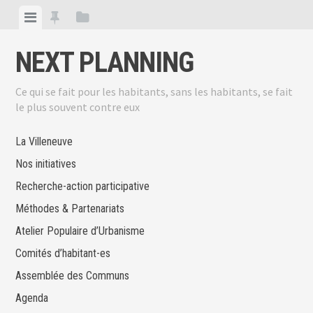
Skip
View
View
View
to
menu
featured
sidebar
content
NEXT PLANNING
posts
Ce qui se fait pour les habitants, sans les habitants, se fait
le plus souvent contre eux
La Villeneuve
Nos initiatives
Recherche-action participative
Méthodes & Partenariats
Atelier Populaire d’Urbanisme
Comités d’habitant-es
Assemblée des Communs
Agenda